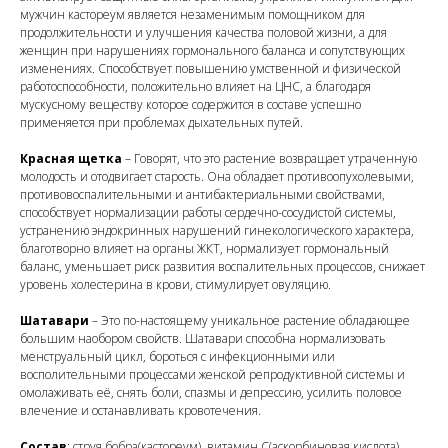
мужчин кастореум является незаменимым помощником для
продолжительности и улучшения качества половой жизни, а для
женщин при нарушениях гормонального баланса и сопутствующих
изменениях. Способствует повышению умственной и физической
работоспособности, положительно влияет на ЦНС, а благодаря
мускусному веществу которое содержится в составе успешно
применяется при проблемах дыхательных путей.
Красная щетка
– Говорят, что это растение возвращает утраченную
молодость и отодвигает старость. Она обладает противоопухолевыми,
противовоспалительными и антибактериальными свойствами,
способствует нормализации работы сердечно-сосудистой системы,
устранению эндокринных нарушений гинекологического характера,
благотворно влияет на органы ЖКТ, нормализует гормональный
баланс, уменьшает риск развития воспалительных процессов, снижает
уровень холестерина в крови, стимулирует овуляцию.
Шатавари
– Это по-настоящему уникальное растение обладающее
большим наобором свойств. Шатавари способна нормализовать
менструальный цикл, бороться с инфекционными или
восполительными процессами женской репродуктивной системы и
омолаживать её, снять боли, спазмы и депрессию, усилить половое
влечение и останавливать кровотечения.
Состав
: струя бобра(кастореум), витамин С(аскорбиновая кислота),