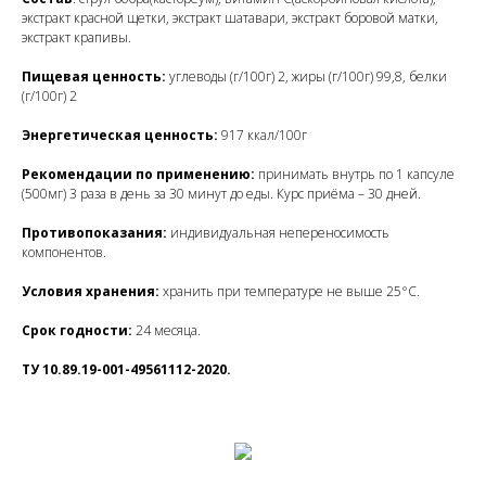
экстракт красной щетки, экстракт шатавари, экстракт боровой матки,
экстракт крапивы.
Пищевая ценность
:
углеводы (г/100г) 2, жиры (г/100г) 99,8, белки
(г/100г) 2
Энергетическая ценность
:
917 ккал/100г
Рекомендации по применению
:
принимать внутрь по 1 капсуле
(500мг) 3 раза в день за 30 минут до еды. Курс приёма – 30 дней.
Противопоказания
:
индивидуальная непереносимость
компонентов.
Условия хранения:
хранить при температуре не выше 25°С.
Срок годности
:
24 месяца.
ТУ 10.89.19-001-49561112-2020.