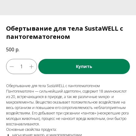
Обертывание для тела SustaWELL с
пантогематогеном
500
р.
Купить
Обертывание для тела SustaWELL с пантогематогеном
Пантогематоген — сильнейший адаптоген, содержит 18 аминокислот
из 20, встречающихся в природе, а так же различные микро- и
макроэлементы. Вещество оказывает положительное воздействие на
весь организм и повышаем его сопротивляемость неблагоприятным
воздействиям. Его добывают при срезании «пантов» (неокрепшие рога
молодых животных), процесс не наносит вреда животным, они быстро
восстанавливаются.
Основные свойства продукта:
насыщение макро- и микроэлементами