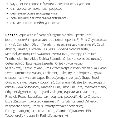
улучшение кровоснабжения и подвижности суставов
снятие воспалительных процессов
снижение болевых ощущений
повышение двигательной активности
снятие накопившейся усталости
Состав
: Aqua with infusions of Organic Mentha Piperita Leaf
(органический гидролат листьев мяты перечной), Pink Clay (розовая
глина), Camphor, Oleum Terebinthinae(скипидар живичный), Cetyl
Alcohol, Paraffin, Glycerin, PEG 400, Glyceryl Monostearate,
Menthol(ментол), Beeswax(воск пчелиный), Isopropyl Palmitate,
Triethanolamine, Abies Sibirica Essential Oil(эфирное масло пихты),
Сeteareth-20, Eucalyptus Essential Oil(эфирное масло
эвкалипта), Capsicum Annuum Extract(экстракт красного перца), Cacao
Seed Butter(какао масло), Сarbomer, , Bile Dry Purifier(желчь сухая
очищенная), Arctium Lappa Extract(экстракт лопуха), Grape Seed
Oil(масло виноградной косточки), Comarum Palustre Extract(экстракт
сабельника болотного), Xanthan Gum, Disodium Edta, Phenoxyethanol,
Ethylhexylglycerin, Hydrolyzed Collagen(гидролизат коллагена),
Rhodiola Rosea Extract(экстракт родиолы розовой), Horse Chestnut
Extract(экстракт конского каштана), Pinus Sibirica Seed Oil(масло
кедрового ореха), Propolis Extract(экстракт прополиса),
Pantogematogen(пантогематоген), Vitamin PP(витамин РР),
Tocopherol(витамин Е), Retinol(витамин А).