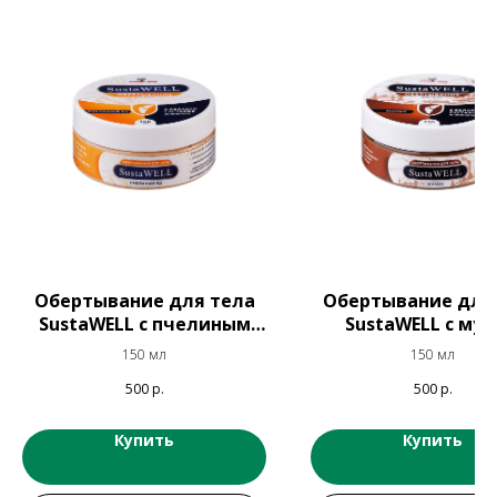
Обертывание для тела
Обертывание для
SustaWELL с пчелиным
SustaWELL с му
ядом
150 мл
150 мл
500
р.
500
р.
Купить
Купить