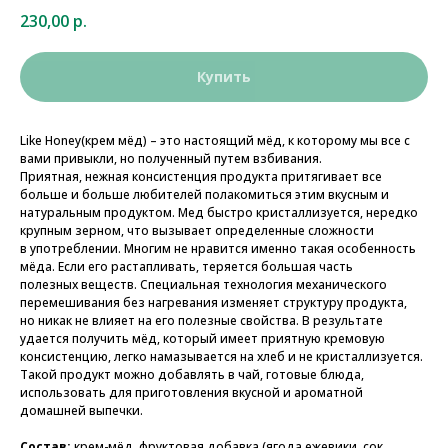
230,00
р.
Купить
Like Honey(крем мёд) – это настоящий мёд, к которому мы все с
вами привыкли, но полученный путем взбивания.
Приятная, нежная консистенция продукта притягивает все
больше и больше любителей полакомиться этим вкусным и
натуральным продуктом. Мед быстро кристаллизуется, нередко
крупным зерном, что вызывает определенные сложности
в употреблении. Многим не нравится именно такая особенность
мёда. Если его растапливать, теряется большая часть
полезных веществ. Специальная технология механического
перемешивания без нагревания изменяет структуру продукта,
но никак не влияет на его полезные свойства. В результате
удается получить мёд, который имеет приятную кремовую
консистенцию, легко намазывается на хлеб и не кристаллизуется.
Такой продукт можно добавлять в чай, готовые блюда,
использовать для приготовления вкусной и ароматной
домашней выпечки.
Состав:
крем-мёд, фруктовая добавка (ягода ежевики, сок