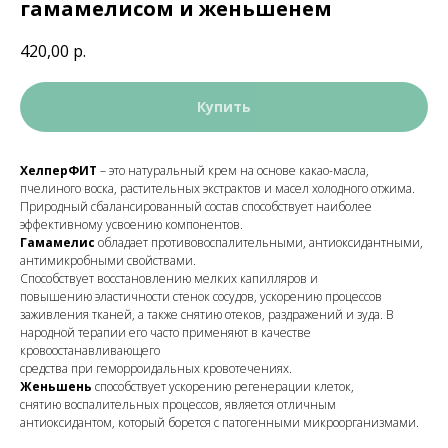
гамамелисом и женьшенем
420,00
р.
Купить
ХелперФИТ
– это натуральный крем на основе какао-масла,
пчелиного воска, растительных экстрактов и масел холодного отжима.
Природный сбалансированный состав способствует наиболее
эффективному усвоению компонентов.
Гамамелис
обладает противовоспалительными, антиоксидантными,
антимикробными свойствами.
Способствует восстановлению мелких капилляров и
повышению эластичности стенок сосудов, ускорению процессов
заживления тканей, а также снятию отеков, раздражений и зуда. В
народной терапии его часто применяют в качестве
кровоостанавливающего
средства при геморроидальных кровотечениях.
Женьшень
способствует ускорению регенерации клеток,
снятию воспалительных процессов, является отличным
антиоксидантом, который борется с патогенными микроорганизмами.