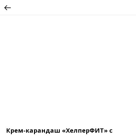
Крем-карандаш «ХелперФИТ» с