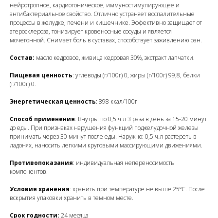
нейротропное, кардиотоническое, иммуностимулирующее и
антибактериальное свойство. Отлично устраняет воспалительные
процессы в желудке, печени и кишечнике. Эффективно защищает от
атеросклероза, тонизирует кровеносные сосуды и является
мочегонной. Снимает боль в суставах, способствует заживлению ран.
Состав
:
масло кедровое, живица кедровая 30%, экстракт лапчатки.
Пищевая ценность
: углеводы (г/100г) 0, жиры (г/100г) 99,8, белки
(г/100г) 0.
Энергетическая ценность
: 898 ккал/100г
Способ применения
: Внутрь: по 0,5 ч.л 3 раза в день за 15-20 минут
до еды. При признаках нарушения функций поджелудочной железы
принимать через 30 минут после еды. Наружно: 0,5 ч.л растереть в
ладонях, наносить легкими круговыми массирующими движениями.
Противопоказания
: индивидуальная непереносимость
компонентов.
Условия хранения
: хранить при температуре не выше 25ºC. После
вскрытия упаковки хранить в темном месте.
Срок годности
:
24 месяца