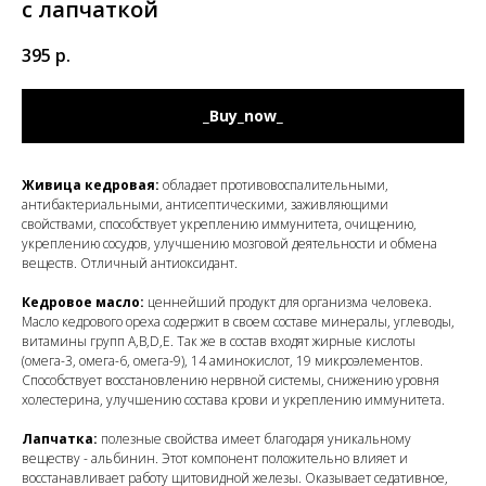
с лапчаткой
395
р.
_Buy_now_
Живица кедровая:
обладает противовоспалительными,
антибактериальными, антисептическими, заживляющими
свойствами, способствует укреплению иммунитета, очищению,
укреплению сосудов, улучшению мозговой деятельности и обмена
веществ. Отличный антиоксидант.
Кедровое масло:
ценнейший продукт для организма человека.
Масло кедрового ореха содержит в своем составе минералы, углеводы,
витамины групп A,B,D,E. Так же в состав входят жирные кислоты
(омега-3, омега-6, омега-9), 14 аминокислот, 19 микроэлементов.
Способствует восстановлению нервной системы, снижению уровня
холестерина, улучшению состава крови и укреплению иммунитета.
Лапчатка:
полезные свойства имеет благодаря уникальному
веществу - альбинин. Этот компонент положительно влияет и
восстанавливает работу щитовидной железы. Оказывает седативное,