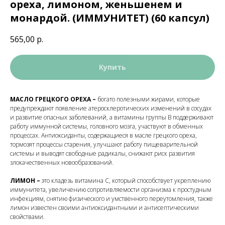
ореха, лимоном, женьшенем и
монардой. (ИММУНИТЕТ) (60 капсул)
565,00
р.
Купить
МАСЛО ГРЕЦКОГО ОРЕХА –
богато полезными жирами, которые
предупреждают появление атеросклеротических изменений в сосудах
и развитие опасных заболеваний, а витамины группы В поддерживают
работу иммунной системы, головного мозга, участвуют в обменных
процессах. Антиоксиданты, содержащиеся в масле грецкого ореха,
тормозят процессы старения, улучшают работу пищеварительной
системы и выводят свободные радикалы, снижают риск развития
злокачественных новообразований.
ЛИМОН –
это кладезь витамина С, который способствует укреплению
иммунитета, увеличению сопротивляемости организма к простудным
инфекциям, снятию физического и умственного переутомления, также
лимон известен своими антиоксидантными и антисептическими
свойствами.