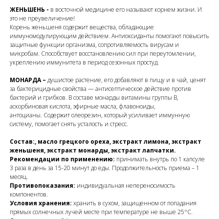
ЖЕНЬШЕНЬ -
в восточной медицине его называют корнем жизни. И
это не преувеличение!
Корень женьшеня содержит вещества, обладающие
иммуномодулирующим действием. Антиоксиданты помогают повысить
защитные функции организма, сопротивляемость вирусам и
микробам. Способствует восстановлению сил при переутомлении,
укреплению иммунитета в период сезонных простуд.
МОНАРДА –
душистое растение, его добавляют в пищу и в чай, ценят
за бактерицидные свойства — антисептическое действие против
бактерий и грибков. В составе монарды витамины группы В,
аскорбиновая кислота, эфирные масла, флавоноиды,
антоцианы. Содержит олеорезин, который усиливает иммунную
систему, помогает снять усталость и стресс.
Состав:, масло грецкого ореха, экстракт лимона, экстракт
женьшеня, экстракт монарды, экстракт лапчатки.
Рекомендации по применению:
принимать внутрь по 1 капсуле
3 раза в день за 15-20 минут до еды. Продолжительность приема – 1
месяц.
Противопоказания:
индивидуальная непереносимость
компонентов.
Условия хранения:
хранить в сухом, защищенном от попадания
прямых солнечных лучей месте при температуре не выше 25°С.