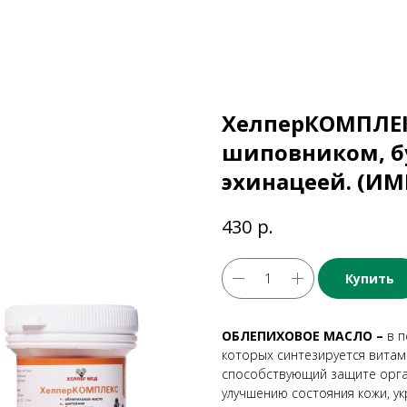
ХелперКОМПЛЕК
шиповником, б
эхинацеей. (ИМ
р.
430
Купить
ОБЛЕПИХОВОЕ МАСЛО –
в п
которых синтезируется витам
способствующий защите орган
улучшению состояния кожи, у