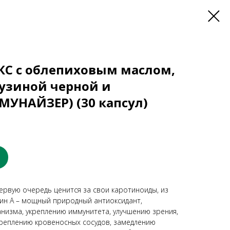
С с облепиховым маслом,
узиной черной и
МУНАЙЗЕР) (30 капсул)
ервую очередь ценится за свои каротиноиды, из
ин А – мощный природный антиоксидант,
изма, укреплению иммунитета, улучшению зрения,
креплению кровеносных сосудов, замедлению