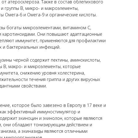
 от атеросклероза. Также в состав облепихового
К и группы В, микро- и макроэлементы,
ы Омега-6 и Омега-9 и органические кислоты.
озы богаты микроэлементами, витамином С,
 К и каротиноидами. Они повышают адаптационные
епляют иммунитет, применяются для профилактики
х и бактериальных инфекций.
бузины черной содержит пектины, аминокислоты,
пы В, макро- и микроэлементы, которые
унитета, снижению уровня холестерина,
жительности течения гриппа и других вирусных
идантными свойствами.
ение, которое было завезено в Европу в 17 веке и
 как эффективный иммуностимулятор и
одержит эхиноцин и эхинолон, которые являются
, они обладают тонизирующим действием и
анизма, а эхиназиды являются отличными
х микроорганизмов.