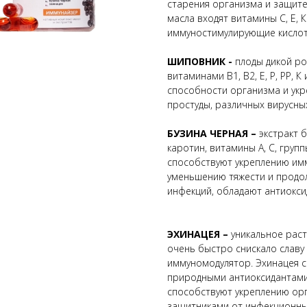
старения организма и защите
масла входят витамины С, Е, 
иммуностимулирующие кислот
ШИПОВНИК -
плоды дикой р
витаминами В1, В2, Е, Р, РР,
способности организма и укр
простуды, различных вирусны
БУЗИНА ЧЕРНАЯ –
экстракт 
каротин, витамины А, С, груп
способствуют укреплению имм
уменьшению тяжести и продол
инфекций, обладают антиокс
ЭХИНАЦЕЯ –
уникальное раст
очень быстро снискало славу
иммуномодулятор. Эхинацея с
природными антиоксидантами
способствуют укреплению орг
защитниками от инфекционны