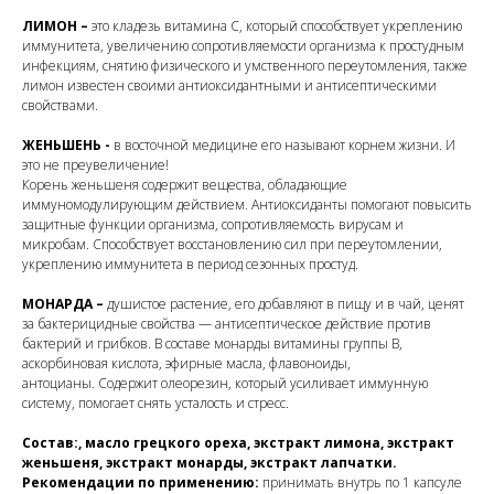
ЛИМОН –
это кладезь витамина С, который способствует укреплению
иммунитета, увеличению сопротивляемости организма к простудным
инфекциям, снятию физического и умственного переутомления, также
лимон известен своими антиоксидантными и антисептическими
свойствами.
ЖЕНЬШЕНЬ -
в восточной медицине его называют корнем жизни. И
это не преувеличение!
Корень женьшеня содержит вещества, обладающие
иммуномодулирующим действием. Антиоксиданты помогают повысить
защитные функции организма, сопротивляемость вирусам и
микробам. Способствует восстановлению сил при переутомлении,
укреплению иммунитета в период сезонных простуд.
МОНАРДА –
душистое растение, его добавляют в пищу и в чай, ценят
за бактерицидные свойства — антисептическое действие против
бактерий и грибков. В составе монарды витамины группы В,
аскорбиновая кислота, эфирные масла, флавоноиды,
антоцианы. Содержит олеорезин, который усиливает иммунную
систему, помогает снять усталость и стресс.
Состав:, масло грецкого ореха, экстракт лимона, экстракт
женьшеня, экстракт монарды, экстракт лапчатки.
Рекомендации по применению:
принимать внутрь по 1 капсуле