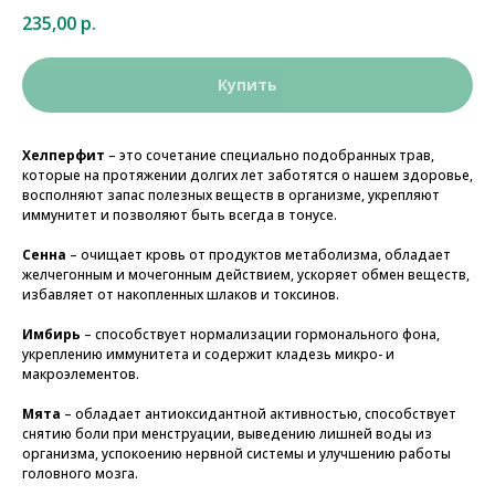
235,00
р.
Купить
Хелперфит
– это сочетание специально подобранных трав,
которые на протяжении долгих лет заботятся о нашем здоровье,
восполняют запас полезных веществ в организме, укрепляют
иммунитет и позволяют быть всегда в тонусе.
Сенна
– очищает кровь от продуктов метаболизма, обладает
желчегонным и мочегонным действием, ускоряет обмен веществ,
избавляет от накопленных шлаков и токсинов.
Имбирь
– способствует нормализации гормонального фона,
укреплению иммунитета и содержит кладезь микро- и
макроэлементов.
Мята
– обладает антиоксидантной активностью, способствует
снятию боли при менструации, выведению лишней воды из
организма, успокоению нервной системы и улучшению работы
головного мозга.