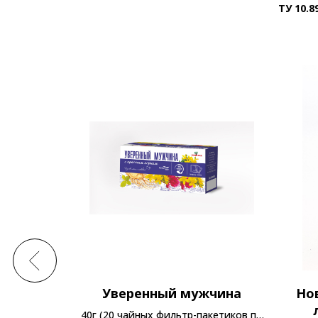
ТУ 10
.8
я на
Уверенный мужчина
Но
е с
40г (20 чайных фильтр-пакетиков по