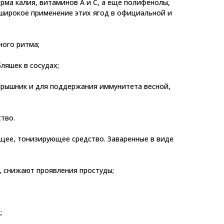
рма калия, витаминов А и С, а еще полифенолы,
широкое применение этих ягод в официальной и
ного ритма;
ляшек в сосудах;
ярышник и для поддержания иммунитета весной,
ство.
ющее, тонизирующее средство. Заваренные в виде
, снижают проявления простуды;
;