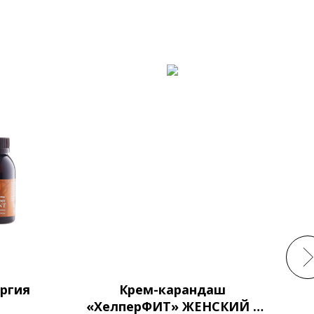
ргия
Крем-карандаш
«ХелперФИТ» ЖЕНСКИЙ с
ке