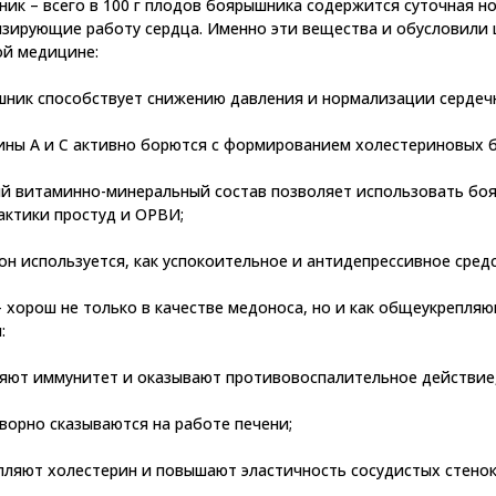
ик – всего в 100 г плодов боярышника содержится суточная но
зирующие работу сердца. Именно эти вещества и обусловили 
ой медицине:
шник способствует снижению давления и нормализации сердеч
ины А и С активно борются с формированием холестериновых б
ый витаминно-минеральный состав позволяет использовать бо
ктики простуд и ОРВИ;
 он используется, как успокоительное и антидепрессивное сред
- хорош не только в качестве медоноса, но и как общеукрепля
:
ляют иммунитет и оказывают противовоспалительное действие
творно сказываются на работе печени;
пляют холестерин и повышают эластичность сосудистых стенок