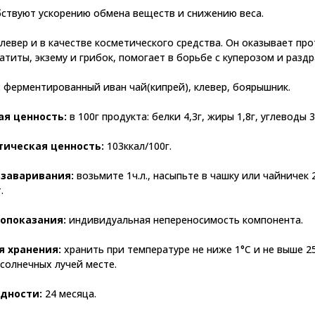
бствуют ускорению обмена веществ и снижению веса.
левер и в качестве косметического средства. Он оказывает п
атиты, экзему и грибок, помогает в борьбе с куперозом и раз
:
ферментированный иван чай(кипрей), клевер, боярышник.
я ценность
:
в 100г продукта: белки 4,3г, жиры 1,8г, углеводы 3
тическая ценность
:
103ккал/100г.
 заваривания
:
возьмите 1ч.л., насыпьте в чашку или чайничек 
.
опоказания
:
индивидуальная непереносимость компонента.
я хранения
:
хранить при температуре не ниже 1°C и не выше 2
солнечных лучей месте.
одности
:
24 месяца.