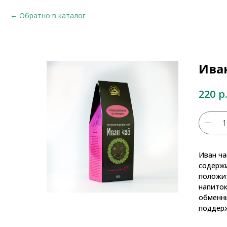
Обратно в каталог
Ива
р
220
Иван ча
содержи
положит
напиток
обменны
поддерж