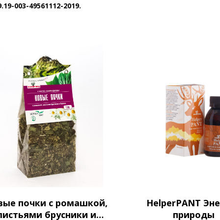
9.19-003-49561112-2019.
вые почки с ромашкой,
HelperPANT Эне
листьями брусники и
природы