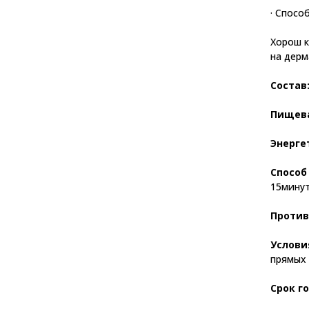
· Спосо
Хорош к
на дерм
Состав
Пищева
Энерге
Способ
15минут
Против
Услови
прямых 
Срок г