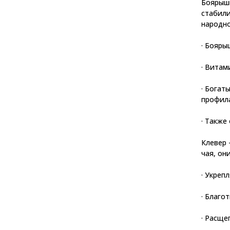
Боярышн
стабили
народн
· Бояры
· Витам
· Богат
профила
· Также
Клевер 
чая, они
· Укреп
· Благо
· Расще