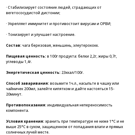
· Стабилизирует состояние людей, страдающих от
вегетососудистой дистонии;
· Укрепляет иммунитет и противостоит вирусам и ОРВИ;
· Тонизирует и улучшает настроение.
Состав:
чага березовая, женьшень, элеутерококк.
Пищевая ценность:
в 100г продукта: белки 2,2г, жиры 0,7г,
углеводы 1,4г.
Энергетическая ценность:
23ккал/100г.
Способ заваривания:
возьмите 1ч.л., насыпьте в чашку или
чайничек 200мл, залейте кипятком и дайте настояться 15-
20минут.
Противопоказания:
индивидуальная непереносимость
компонента.
Условия хранения:
хранить при температуре не ниже 1°C и не
выше 25°C в сухом, защищенном от попадания влаги и прямых
солнечных лучей месте.