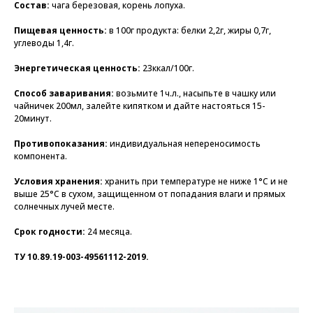
Состав:
чага березовая, корень лопуха.
Пищевая ценность:
в 100г продукта: белки 2,2г, жиры 0,7г,
углеводы 1,4г.
Энергетическая ценность:
23ккал/100г.
Способ заваривания:
возьмите 1ч.л., насыпьте в чашку или
чайничек 200мл, залейте кипятком и дайте настояться 15-
20минут.
Противопоказания:
индивидуальная непереносимость
компонента.
Условия хранения:
хранить при температуре не ниже 1°C и не
выше 25°C в сухом, защищенном от попадания влаги и прямых
солнечных лучей месте.
Срок годности
:
24 месяца.
ТУ 10
.89.19-003-49561112-2019.