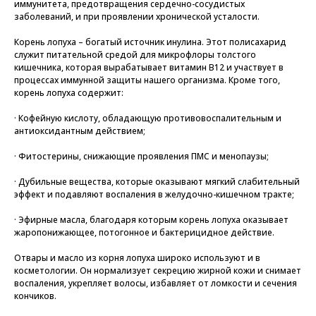
иммунитета, предотвращения сердечно-сосудистых
заболеваний, и при проявлении хронической усталости.
Корень лопуха – богатый источник инулина. Этот полисахарид
служит питательной средой для микрофлоры толстого
кишечника, которая вырабатывает витамин B12 и участвует в
процессах иммунной защиты нашего организма. Кроме того,
корень лопуха содержит:
· Кофейную кислоту, обладающую противовоспалительным и
антиоксидантным действием;
· Фитостерины, снижающие проявления ПМС и менопаузы;
· Дубильные вещества, которые оказывают мягкий слабительный
эффект и подавляют воспаления в желудочно-кишечном тракте;
· Эфирные масла, благодаря которым корень лопуха оказывает
жаропонижающее, потогонное и бактерицидное действие.
Отвары и масло из корня лопуха широко используют и в
косметологии. Он нормализует секрецию жирной кожи и снимает
воспаления, укрепляет волосы, избавляет от ломкости и сечения
кончиков.